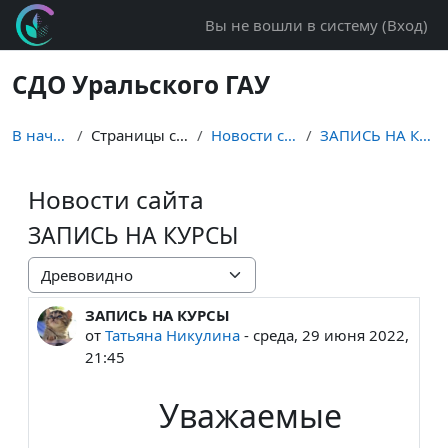
Перейти к основному содержанию
Вы не вошли в систему (
Вход
)
СДО Уральского ГАУ
В начало
Страницы сайта
Новости сайта
ЗАПИСЬ НА КУРСЫ
Новости сайта
ЗАПИСЬ НА КУРСЫ
Режим отображения
ЗАПИСЬ НА КУРСЫ
Количество ответов: 0
от
Татьяна Никулина
-
среда, 29 июня 2022,
21:45
Уважаемые