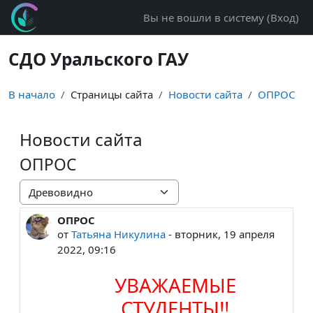
Перейти к основному содержанию
Вы не вошли в систему (
Вход
)
СДО Уральского ГАУ
В начало
Страницы сайта
Новости сайта
ОПРОС
Новости сайта
ОПРОС
Режим отображения
ОПРОС
Количество ответов: 0
от
Татьяна Никулина
-
вторник, 19 апреля
2022, 09:16
УВАЖАЕМЫЕ
СТУДЕНТЫ!!