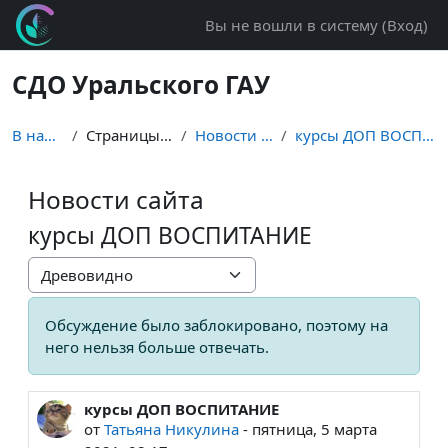
Перейти к основному содержанию
Вы не вошли в систему (
Вход
)
СДО Уральского ГАУ
В начало
Страницы сайта
Новости сайта
курсы ДОП ВОСПИТАНИЕ
Новости сайта
курсы ДОП ВОСПИТАНИЕ
Режим отображения
Обсуждение было заблокировано, поэтому на
него нельзя больше отвечать.
курсы ДОП ВОСПИТАНИЕ
Количество ответов: 0
от
Татьяна Никулина
-
пятница, 5 марта