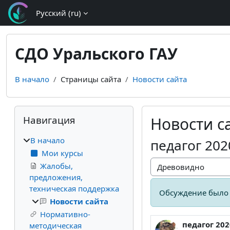
Перейти к основному содержанию
Русский ‎(ru)‎
СДО Уральского ГАУ
В начало
Страницы сайта
Новости сайта
Блоки
Пропустить Навигация
Навигация
Новости с
В начало
педагог 202
Мои курсы
Жалобы,
Режим отображения
предложения,
техническая поддержка
Обсуждение было 
Новости сайта
Нормативно-
педагог 202
Количество 
методическая