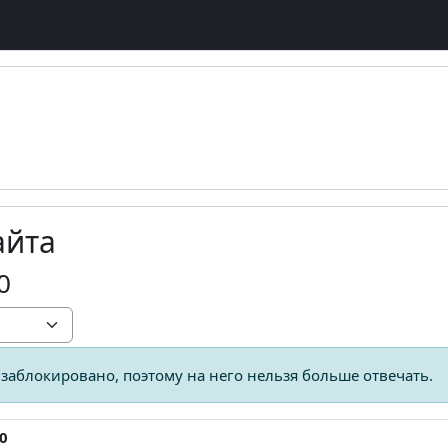
айта
0
заблокировано, поэтому на него нельзя больше отвечать.
0
ответов: 0