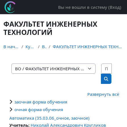
Перейти к основному содержанию
Вы не вошли в систему (
Вход
)
ФАКУЛЬТЕТ ИНЖЕНЕРНЫХ
ТЕХНОЛОГИЙ
В начало
Курсы
ВО
ФАКУЛЬТЕТ ИНЖЕНЕРНЫХ ТЕХНОЛОГИЙ
Поиск 
Категории курсов
Поиск кур
Развернуть всё
заочная форма обучения
очная форма обучения
Автоматика (35.03.06_очное, заочное)
Учитель:
Николай Александрович Кругликов