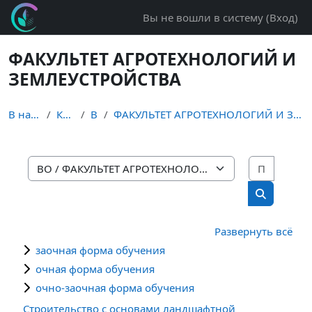
Перейти к основному содержанию
Вы не вошли в систему (
Вход
)
ФАКУЛЬТЕТ АГРОТЕХНОЛОГИЙ И
ЗЕМЛЕУСТРОЙСТВА
В начало
Курсы
ВО
ФАКУЛЬТЕТ АГРОТЕХНОЛОГИЙ И ЗЕМЛЕУСТРОЙСТВА
Поиск 
Категории курсов
Поиск кур
Развернуть всё
заочная форма обучения
очная форма обучения
очно-заочная форма обучения
Строительство с основами ландшафтной