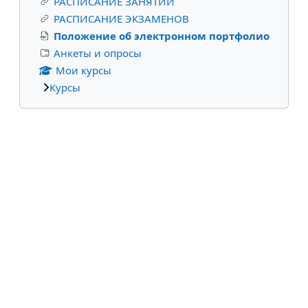
РАСПИСАНИЕ ЗАНЯТИЙ
РАСПИСАНИЕ ЭКЗАМЕНОВ
Положение об электронном портфолио
Анкеты и опросы
Мои курсы
Курсы
Пропустить Пользователи на сайте
Пользователи на сайте
Нет пользователей на сайте (последние 5
минут)
Дополнительные блоки
Вы не вошли в систему (
Вход
)
В начало
Русский ‎(ru)‎