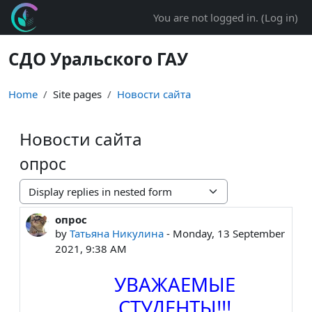
Skip to main content
You are not logged in. (
Log in
)
СДО Уральского ГАУ
Home
Site pages
Новости сайта
Новости сайта
опрос
Display mode
опрос
Number of replies: 0
by
Татьяна Никулина
-
Monday, 13 September
2021, 9:38 AM
УВАЖАЕМЫЕ
СТУДЕНТЫ!!!