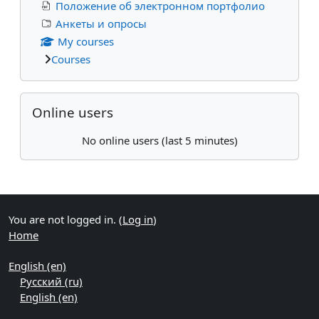
Положение об электронном портфолио
Анкеты и опросы
My courses
Courses
Skip Online users
Online users
No online users (last 5 minutes)
Supplementary blocks
You are not logged in. (
Log in
)
Home
English ‎(en)‎
Русский ‎(ru)‎
English ‎(en)‎