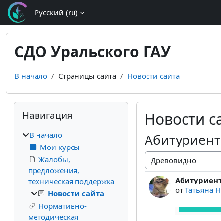
Перейти к основному содержанию
Русский ‎(ru)‎
СДО Уральского ГАУ
В начало
Страницы сайта
Новости сайта
Блоки
Пропустить Навигация
Навигация
Новости с
В начало
Абитуриент
Мои курсы
Жалобы,
Режим отображения
предложения,
Абитуриен
Количество 
техническая поддержка
от
Татьяна 
Новости сайта
Нормативно-
методическая