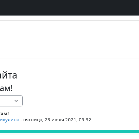
айта
ам!
там!
ответов: 0
Никулина
-
пятница, 23 июля 2021, 09:32