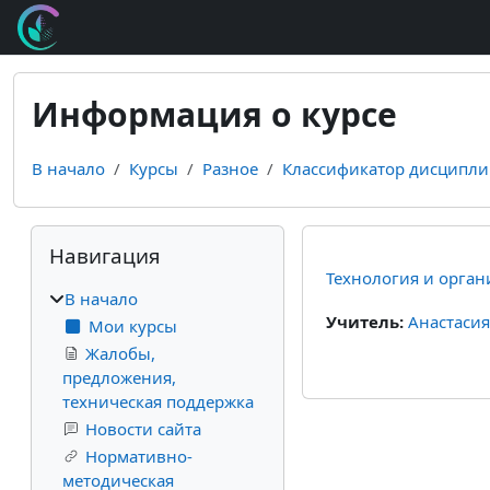
Перейти к основному содержанию
Информация о курсе
В начало
Курсы
Разное
Классификатор дисципли
Блоки
Пропустить Навигация
Навигация
Технология и орган
В начало
Учитель:
Анастаси
Мои курсы
Жалобы,
предложения,
техническая поддержка
Новости сайта
Нормативно-
методическая