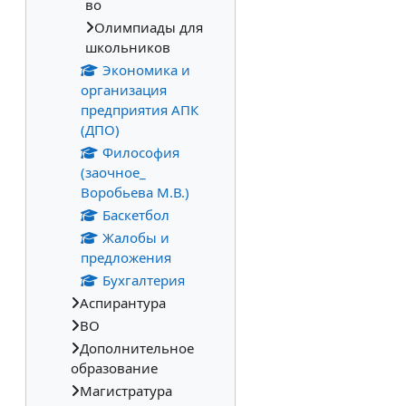
во
Олимпиады для
школьников
Экономика и
организация
предприятия АПК
(ДПО)
Философия
(заочное_
Воробьева М.В.)
Баскетбол
Жалобы и
предложения
Бухгалтерия
Аспирантура
ВО
Дополнительное
образование
Магистратура