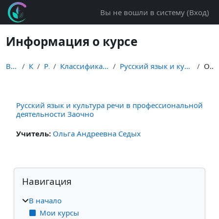
Перейти к основному содержанию
Вы не вошли в систему (
Вход
)
Информация о курсе
В начало
Курсы
Разное
Классификатор дисциплин Заочное во
Русский язык и культура р...льной деятельности Заочно
Описание
Русский язык и культура речи в профессиональной
деятельности Заочно
Учитель:
Ольга Андреевна Седых
Блоки
Пропустить Навигация
Навигация
В начало
Мои курсы