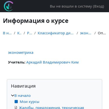
Перейти к основному содержанию
Вы не вошли в систему (
Вход
)
Информация о курсе
В начало
Курсы
Разное
Классификатор дисциплин Заочное во
эконометрика
Описание
эконометрика
Учитель:
Аркадий Владимирович Ким
Блоки
Пропустить Навигация
Навигация
В начало
Мои курсы
Жалобы, предложения, техническая